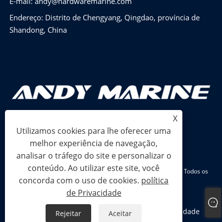
E-mail:
andy@hardwaremarine.com
Endereço: Distrito de Chengyang, Qingdao, província de
Shandong, China
X
Utilizamos cookies para lhe oferecer uma
melhor experiência de navegação,
analisar o tráfego do site e personalizar o
conteúdo. Ao utilizar este site, você
Copyright © 2024 Shandong Power Industry and Trade Co., Ltd. Todos os
concorda com o uso de cookies.
política
direitos reservados.
de Privacidade
Links
Sitemap
RSS
XML
política de Privacidade
Rejeitar
Aceitar