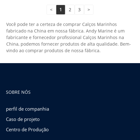
<
1
2
3
>
Você pode ter a certeza de comprar Calços Marinhos
fabricado na China em nossa fábrica. Andy Marine é um
fabricante e fornecedor profissional Calços Marinhos na
China, podemos fornecer produtos de alta qualidade. Bem-
vindo ao comprar produtos de nossa fábrica.
SOBRE NÓS
perfil de companhia
Caso de projeto
Centro de Produção