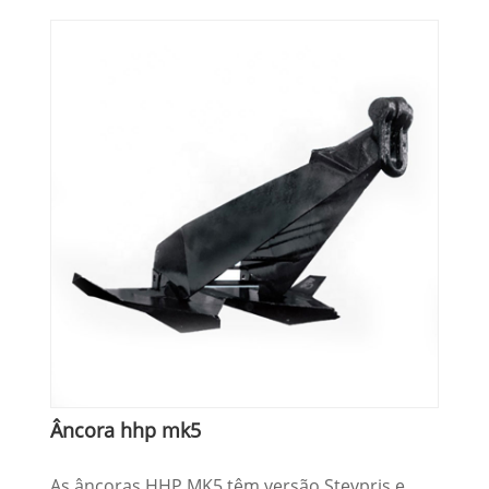
Âncora hhp mk5
As âncoras HHP MK5 têm versão Stevpris e