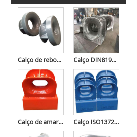
Calço de reboque Bulwark (tipo UE)
Calço DIN81915 Panamá
Calço de amarração ISO13713
Calço ISO13728 Panamá