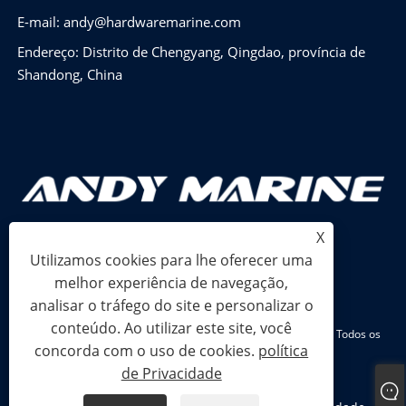
E-mail:
andy@hardwaremarine.com
Endereço: Distrito de Chengyang, Qingdao, província de
Shandong, China
X
Utilizamos cookies para lhe oferecer uma
melhor experiência de navegação,
analisar o tráfego do site e personalizar o
conteúdo. Ao utilizar este site, você
Copyright © 2024 Shandong Power Industry and Trade Co., Ltd. Todos os
concorda com o uso de cookies.
política
direitos reservados.
de Privacidade